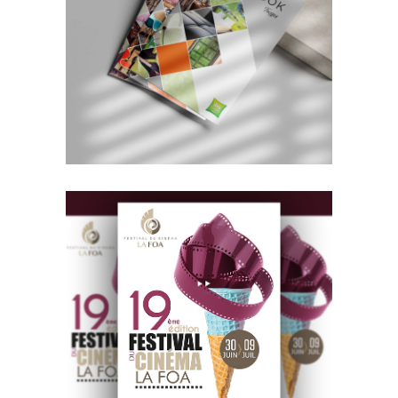
EDITORIAL
Brochures Hôtels
BRANDING
DESIGN
EDITORIAL
Cinéma La Foa