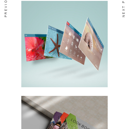
BRANDING
DESIGN
EDITORIAL
Écrans Tactiles
Aircalin
BRANDING
DESIGN