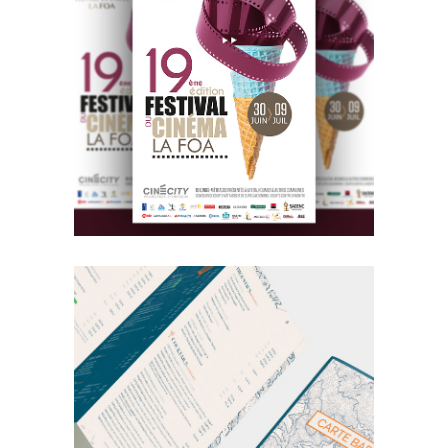
DESIGN
EDITORIAL
Cinéma La Foa
DESIGN
EDITORIAL
Iode Novotel