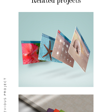
Related projects
BRANDING
DESIGN
Écrans Tactiles
Aircalin
PREVIOUS PROJECT