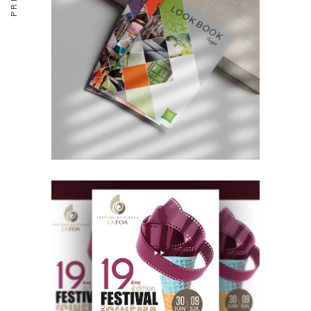
BRANDING
DESIGN
Brochures Hôtels
BRANDING
DESIGN
Cinéma La Foa